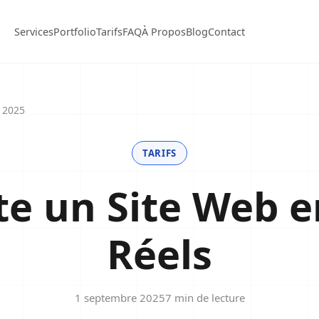
Services
Portfolio
Tarifs
FAQ
À Propos
Blog
Contact
 2025
TARIFS
 un Site Web en
Réels
1 septembre 2025
7 min de lecture