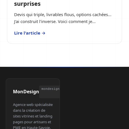
surprises
Devis qui triple, livrables flous, options cachées...
J'ai construit l'inverse. Voici comment je...
Lire l'article →
mondesign.pro
MonDesign
Agence web spécialisée
dans la création de
sites vitrines et landing
pages pour artisans et
PME en Haute-Savoie.